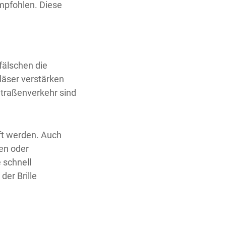
empfohlen. Diese
fälschen die
läser verstärken
Straßenverkehr sind
üft werden. Auch
ren oder
 schnell
er Brille