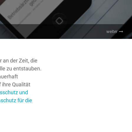
weiter
 an der Zeit, die
le zu entstauben.
auerhaft
 ihre Qualität
tsschutz und
schutz für die