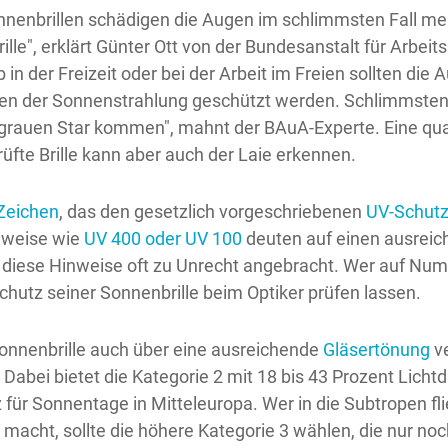
nenbrillen schädigen die Augen im schlimmsten Fall meh
lle", erklärt Günter Ott von der Bundesanstalt für Arbeit
 in der Freizeit oder bei der Arbeit im Freien sollten die
len der Sonnenstrahlung geschützt werden. Schlimmstenf
grauen Star kommen", mahnt der BAuA-Experte. Eine qual
rüfte Brille kann aber auch der Laie erkennen.
Zeichen
, das den gesetzlich vorgeschriebenen
UV-Schutz
inweise wie
UV 400 oder UV 100
deuten auf einen ausrei
nd diese Hinweise oft zu Unrecht angebracht. Wer auf Nu
chutz seiner Sonnenbrille beim Optiker prüfen lassen.
Sonnenbrille auch über eine ausreichende
Gläsertönung
ve
 Dabei bietet die Kategorie 2 mit 18 bis 43 Prozent Licht
 für Sonnentage in Mitteleuropa. Wer in die Subtropen fl
 macht, sollte die höhere Kategorie 3 wählen, die nur no