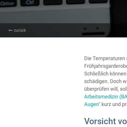
zurück
Die Temperaturen st
Frühjahrsgarderobe
Schließlich könne
schädigen. Doch wer
überprüfen will, so
Arbeitsmedizin (B
Augen
" kurz und p
Vorsicht v