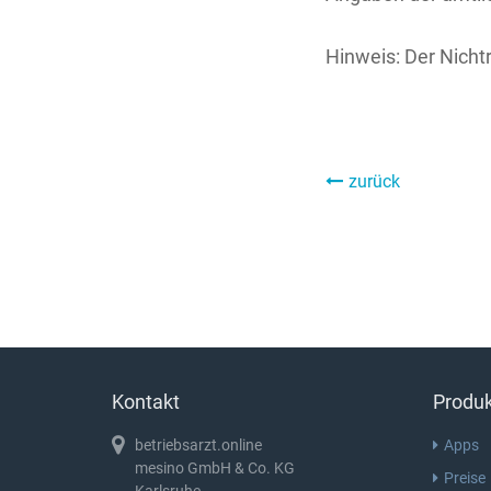
Hinweis: Der Nichtr
zurück
Kontakt
Produ
betriebsarzt.online
Apps
mesino GmbH & Co. KG
Preise