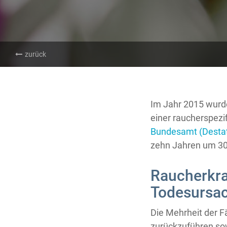
zurück
Im Jahr 2015 wurd
einer raucherspezi
Bundesamt (Destat
zehn Jahren um 30
Raucherkra
Todesursa
Die Mehrheit der F
zurückzuführen so