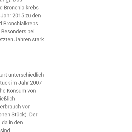
d Bronchialkrebs
 Jahr 2015 zu den
d Bronchialkrebs
. Besonders bei
etzten Jahren stark
art unterschiedlich
Stück im Jahr 2007
iche Konsum von
ießlich
Verbrauch von
ionen Stück). Der
 da in den
sind.