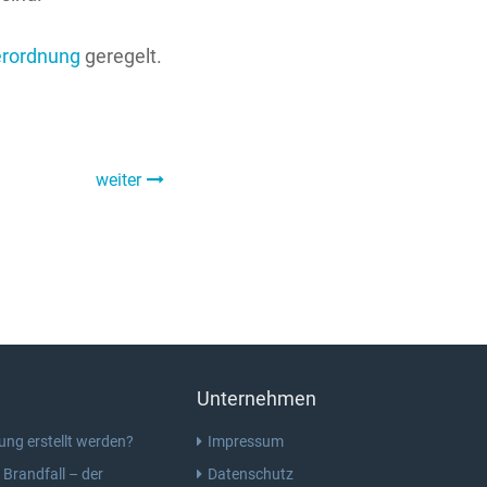
erordnung
geregelt.
weiter
Unternehmen
ung erstellt werden?
Impressum
randfall – der
Datenschutz