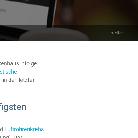
weiter
kenhaus infolge
istische
 in den letzten
figsten
nd
Luftröhrenkrebs
ung). Das