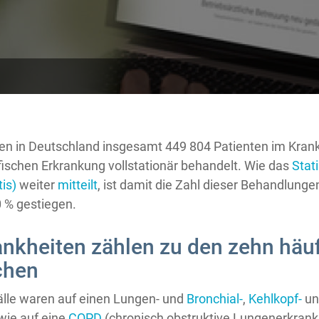
en in Deutschland insgesamt 449 804 Patienten im Kran
fischen Erkrankung vollstationär behandelt. Wie das
Stat
is)
weiter
mitteilt
, ist damit die Zahl dieser Behandlungen
 % gestiegen.
nkheiten zählen zu den zehn häu
chen
älle waren auf einen Lungen- und
Bronchial-
,
Kehlkopf-
u
wie auf eine
COPD
(chronisch obstruktive Lungenerkrank