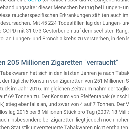
Behandlungsalter dieser Menschen betrug bei Lungen- un
Diese raucherspezifischen Erkrankungen zählten auch im
desursachen. Mit 45 224 Todesfällen lag der Lungen- un
 die COPD mit 31 073 Gestorbenen auf dem sechsten Rang
ko, an Lungen- und Bronchialkrebs zu versterben, in den l
en 205 Millionen Zigaretten "verraucht"
Tabakwaren hat sich in den letzten Jahren je nach Tabak
k der tägliche Konsum von Zigaretten von 251 Millionen 
Stück im Jahr 2016. Im gleichen Zeitraum nahm der tägl
 auf 69 Tonnen zu. Der Konsum von Pfeifentabak (einschl
) stieg ebenfalls an, und zwar von 4 auf 7 Tonnen. Der 
llos lag 2016 bei 8 Millionen Stück pro Tag (2007: 18 Mill
auch insbesondere bei Zigaretten liegt jedoch noch höher,
hen Statistik unversteuerte Tabakwaren nicht enthalten 