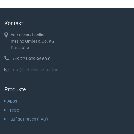
Kontakt
betriebsarzt.online
mesino GmbH & Co. KG
Karlsruhe
+49 721 909 96 60-0
info@betriebsarzt.online
Produkte
Apps
Preise
Häufige Fragen (FAQ)